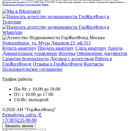
федеральным законом от 27.07.2006 года N°152-Ф3 «О персональных данных», на условиях и для целей, определенных в
Согласии на обработку персональных данных
Новосибирск, ул. Мусы Джалиля 23, оф 313
Купить квартиру
Продать квартиру
Сдать квартиру
Аренда
Доверительное управление
Ипотека
Оформление документов
Гарантия безопасности
Договор с агентством
Работа в
ГорЖилФонде
Отзывы о ГорЖилФонде
Контакты
Пользовательское соглашение
График работы
Пн-Чт: c 10.00 до 18.00
Пт: c 10.00 до 17.00
Сб-Вс: выходной
©2026 АН “ГорЖилФонд”
Разработка сайта 🤙
+7(383)235-90-90
Заказать звонок