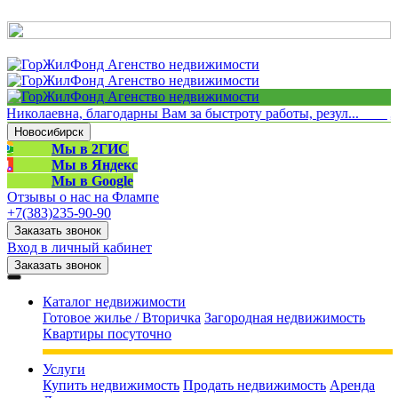
Николаевна, благодарны Вам за быстроту работы, резул...
Лю
Новосибирск
Мы в 2ГИС
Мы в Яндекс
Мы в Google
Отзывы о нас на Флампе
+7(383)235-90-90
Заказать звонок
Вход в личный кабинет
+7(383)235-90-90
Заказать звонок
Каталог недвижимости
Готовое жилье / Вторичка
Загородная недвижимость
Квартиры посуточно
Услуги
Купить недвижимость
Продать недвижимость
Аренда