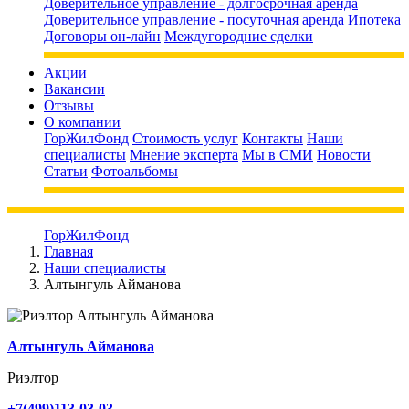
Доверительное управление - долгосрочная аренда
Доверительное управление - посуточная аренда
Ипотека
Договоры он-лайн
Междугородние сделки
Акции
Вакансии
Отзывы
О компании
ГорЖилФонд
Стоимость услуг
Контакты
Наши
специалисты
Мнение эксперта
Мы в СМИ
Новости
Статьи
Фотоальбомы
ГорЖилФонд
Главная
Наши специалисты
Алтынгуль Айманова
Алтынгуль Айманова
Риэлтор
+7(499)113-03-03